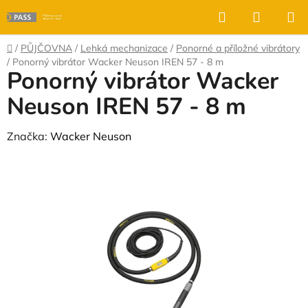
Přejít
Hledat
NÁKUP
na
KOŠÍK
obsah
Domů
/
PŮJČOVNA
/
Lehká mechanizace
/
Ponorné a příložné vibrátory
/
Ponorný vibrátor Wacker Neuson IREN 57 - 8 m
Ponorný vibrátor Wacker
Neuson IREN 57 - 8 m
Značka:
Wacker Neuson