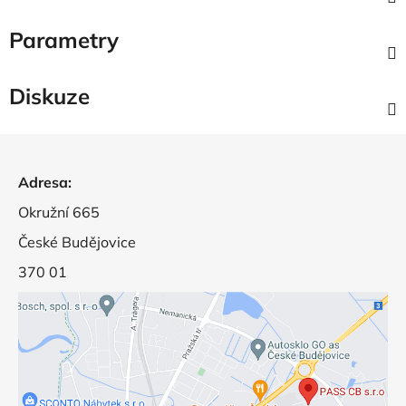
Parametry
Diskuze
Z
á
Adresa:
p
a
Okružní 665
t
České Budějovice
í
370 01