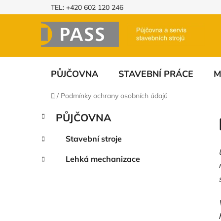
Přejít
TEL: +420 602 120 246
na
obsah
PŮJČOVNA
STAVEBNÍ PRÁCE
M
Domů
/
Podmínky ochrany osobních údajů
P
K
Přeskočit
PŮJČOVNA
a
o
kategorie
t
s
Stavební stroje
e
t
g
Lehká mechanizace
r
o
a
r
i
n
e
n
í