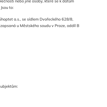
lečnosti nebo jiné osoby, které se k datům
Jsou to:
hoptet a.s., se sídlem Dvořeckého 628/8,
e zapsaná u Městského soudu v Praze, oddíl B
subjektům: