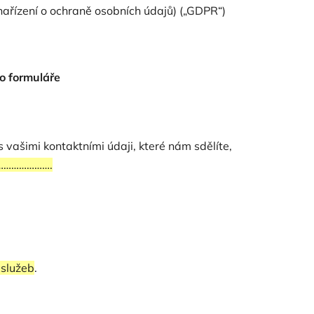
ařízení o ochraně osobních údajů) („GDPR“)
o formuláře
vašimi kontaktními údaji, které nám sdělíte,
………………….
 služeb
.