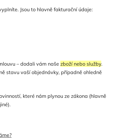
plníte. Jsou to hlavně fakturační údaje:
smlouvu – dodali vám naše
zboží nebo služby
.
ně stavu vaší objednávky, případně ohledně
vinností, které nám plynou ze zákona (hlavně
iné).
váme?