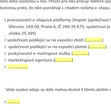
Vaše data zůstanou u nás. Přesto pro nás pracují některé spo
dostanou proto, že nám pomáhají s chodem našeho e-shopu. 
provozovatel e-shopové platformy Shoptet (společnost S
Břevnov, 169 00, Praha 6, IČ 289 35 675, společnost j
vložka 25 395)
společnosti podílející se na expedici zboží (
………………
)
společnosti podílející se na expedici plateb (
………………
)
poskytovatel e-mailingové služby (
……………..
)
marketingová agentura ((
………………)
………………….
Vaše osobní údaje se dále mohou dostat k těmto dalším 
…………..