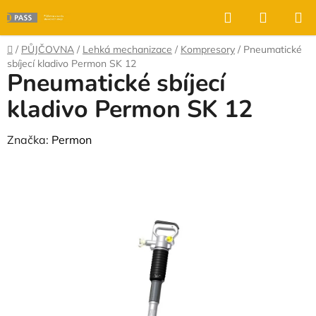
Přejít
Hledat
NÁKUP
na
KOŠÍK
obsah
Domů
/
PŮJČOVNA
/
Lehká mechanizace
/
Kompresory
/
Pneumatické
sbíjecí kladivo Permon SK 12
Pneumatické sbíjecí
kladivo Permon SK 12
Značka:
Permon