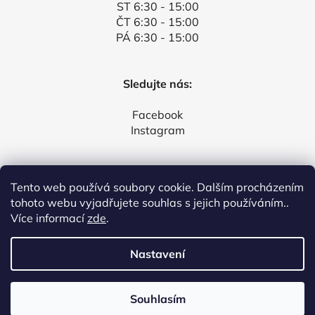
ST 6:30 - 15:00
ČT 6:30 - 15:00
PÁ 6:30 - 15:00
Sledujte nás:
Facebook
Instagram
Tento web používá soubory cookie. Dalším procházením
Facebook
tohoto webu vyjadřujete souhlas s jejich používáním..
Více informací
zde
.
Nastavení
Vytvořil Shoptet
Souhlasím
Copyright 2026
Půjčovna a servis stavebních strojů
.