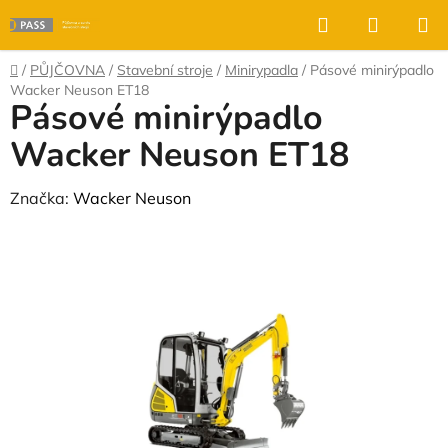
Přejít
Hledat
NÁKUP
na
KOŠÍK
obsah
Domů
/
PŮJČOVNA
/
Stavební stroje
/
Minirypadla
/
Pásové minirýpadlo
Wacker Neuson ET18
Pásové minirýpadlo
Wacker Neuson ET18
Značka:
Wacker Neuson