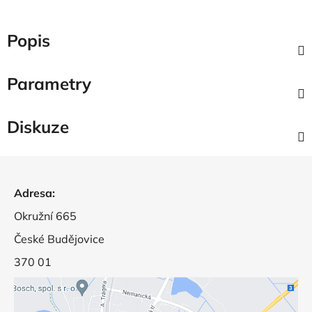
Popis
Parametry
Diskuze
Z
á
Adresa:
p
a
Okružní 665
t
České Budějovice
í
370 01