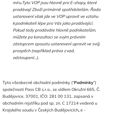
míru.
Tyto VOP jsou hlavně pro E-shopy, které
prodávají Zboží primárně spotřebitelům. Řada
ustanovení však jde ve VOP upravit ve vztahu
k podnikateli lépe pro Vás jako prodávající.
Pokud tedy prodáváte hlavně podnikatelům,
můžete po konzultaci se svým právním
zástupcem spoustu ustanovení upravit ve svůj
prospěch (například práva z vad,
odstoupení…).
Tyto všeobecné obchodní podmínky (“
Podmínky
”)
společnosti Pass CB s.r.o., se sídlem Okružní 665, Č.
Budějovice, 37001, IČO:
281 00 131
, zapsaná v
obchodním rejstříku pod sp. zn.
C 17214 vedená u
Krajského soudu v Českých Budějovicích
,
e
-