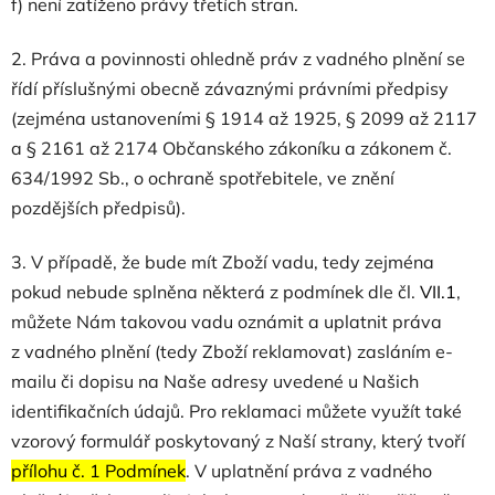
f) není zatíženo právy třetích stran.
2. Práva a povinnosti ohledně práv z vadného plnění se
řídí příslušnými obecně závaznými právními předpisy
(zejména ustanoveními § 1914 až 1925, § 2099 až 2117
a § 2161 až 2174 Občanského zákoníku a zákonem č.
634/1992 Sb., o ochraně spotřebitele, ve znění
pozdějších předpisů).
3. V případě, že bude mít Zboží vadu, tedy zejména
pokud nebude splněna některá z podmínek dle čl.
VII.1
,
můžete Nám takovou vadu oznámit a uplatnit práva
z vadného plnění (tedy Zboží reklamovat) zasláním e-
mailu či dopisu na Naše adresy uvedené u Našich
identifikačních údajů. Pro reklamaci můžete využít také
vzorový formulář poskytovaný z Naší strany, který tvoří
přílohu č. 1 Podmínek
. V uplatnění práva z vadného