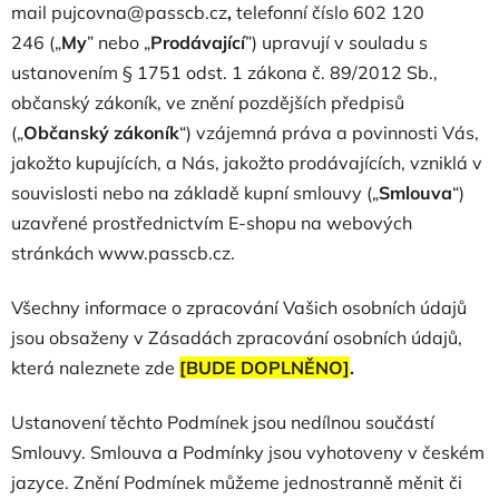
mail
pujcovna@passcb.cz
,
telefonní číslo
602 120
246
(„
My
” nebo „
Prodávající
”) upravují v souladu s
ustanovením § 1751 odst. 1 zákona č. 89/2012 Sb.,
občanský zákoník, ve znění pozdějších předpisů
(„
Občanský zákoník
“) vzájemná práva a povinnosti Vás,
jakožto kupujících, a Nás, jakožto prodávajících, vzniklá v
souvislosti nebo na základě kupní smlouvy („
Smlouva
“)
uzavřené prostřednictvím E-shopu na webových
stránkách www.passcb.cz.
Všechny informace o zpracování Vašich osobních údajů
jsou obsaženy v Zásadách zpracování osobních údajů,
která naleznete zde
[BUDE DOPLNĚNO]
.
Ustanovení těchto Podmínek jsou nedílnou součástí
Smlouvy. Smlouva a Podmínky jsou vyhotoveny v českém
jazyce. Znění Podmínek můžeme jednostranně měnit či