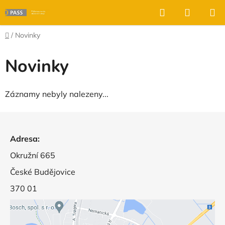
Přejít
Hledat
NÁKUP
na
KOŠÍK
obsah
Domů
/
Novinky
Novinky
Záznamy nebyly nalezeny...
Z
á
Adresa:
p
a
Okružní 665
t
České Budějovice
í
370 01