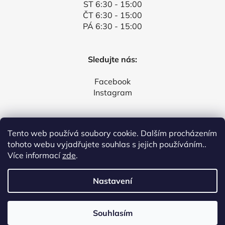
ST 6:30 - 15:00
ČT 6:30 - 15:00
PÁ 6:30 - 15:00
Sledujte nás:
Facebook
Instagram
Tento web používá soubory cookie. Dalším procházením
Facebook
tohoto webu vyjadřujete souhlas s jejich používáním..
Více informací
zde
.
Nastavení
Vytvořil Shoptet
Souhlasím
Copyright 2026
Půjčovna a servis stavebních strojů
.