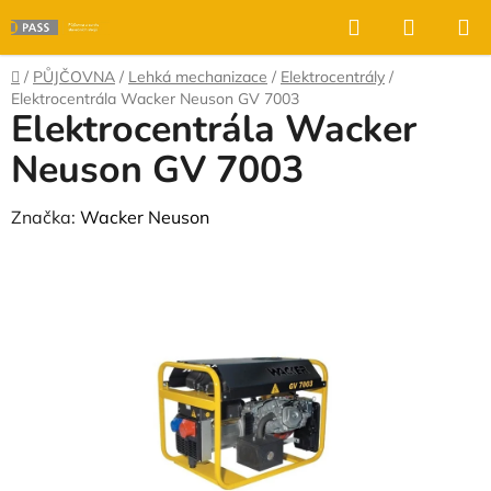
Přejít
Hledat
NÁKUP
na
KOŠÍK
obsah
Domů
/
PŮJČOVNA
/
Lehká mechanizace
/
Elektrocentrály
/
Elektrocentrála Wacker Neuson GV 7003
Elektrocentrála Wacker
Neuson GV 7003
Značka:
Wacker Neuson