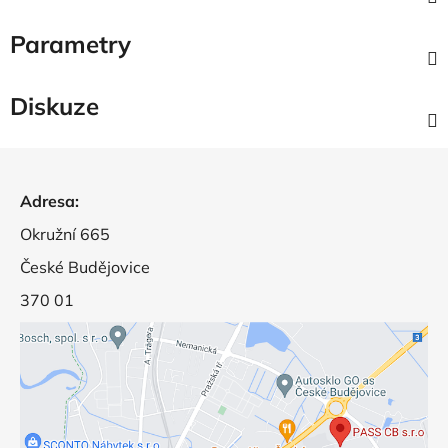
Parametry
Diskuze
Z
á
Adresa:
p
a
Okružní 665
t
České Budějovice
í
370 01