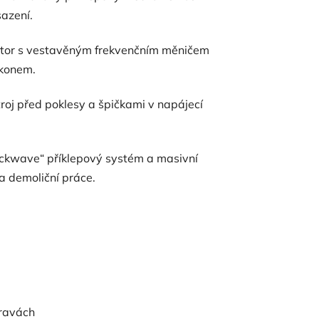
sazení.
otor s vestavěným frekvenčním měničem
ýkonem.
roj před poklesy a špičkami v napájecí
ckwave“ příklepový systém a masivní
 a demoliční práce.
pravách