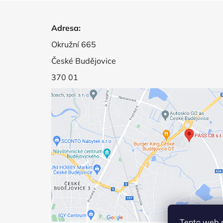
Z
á
Adresa:
p
Okružní 665
a
České Budějovice
t
370 01
í
Tento web 