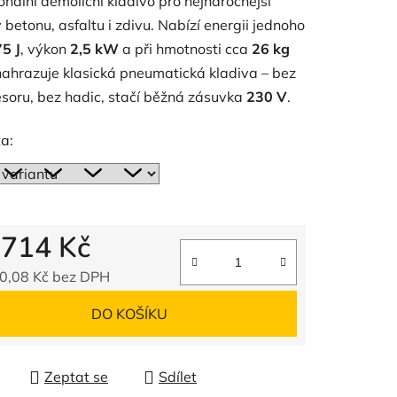
onální demoliční kladivo pro nejnáročnější
 betonu, asfaltu i zdivu. Nabízí energii jednoho
75 J
, výkon
2,5 kW
a při hmotnosti cca
26 kg
nahrazuje klasická pneumatická kladiva – bez
soru, bez hadic, stačí běžná zásuvka
230 V
.
a:
d
714 Kč
0,08 Kč
bez DPH
 cena:
DO KOŠÍKU
Zeptat se
Sdílet