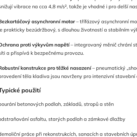
snižují vibrace na cca 4,8 m/s², takže je vhodné i pro delší na
Bezkartáčový asynchronní motor
– třífázový asynchronní m
je prakticky bezúdržbový, s dlouhou životností a stabilním v
Ochrana proti výkyvům napětí
– integrovaný měnič chrání st
síti a přispívá k bezpečnému provozu.
Robustní konstrukce pro těžké nasazení
– pneumatický „sho
provedení těla kladiva jsou navrženy pro intenzivní stavební
Typické použití
bourání betonových podlah, základů, stropů a stěn
odstraňování asfaltu, starých podlah a zámkové dlažby
demoliční práce při rekonstrukcích, sanacích a stavebních ú