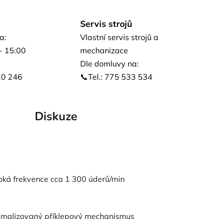
Servis strojů
a:
Vlastní servis strojů a
- 15:00
mechanizace
Dle domluvy na:
20 246
📞Tel.: 775 533 534
Diskuze
oká frekvence cca 1 300 úderů/min
timalizovaný příklepový mechanismus