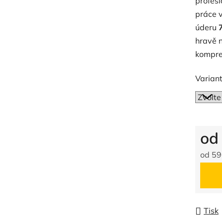
profesi
práce v
úderu
hravě 
kompre
Variant
o
od
59
Měrná
Tisk