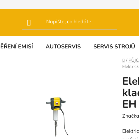
ĚŘENÍ EMISÍ
AUTOSERVIS
SERVIS STROJŮ
Domů
/
PŮJ
Elektric
Ele
kla
EH
Značka
Elektri