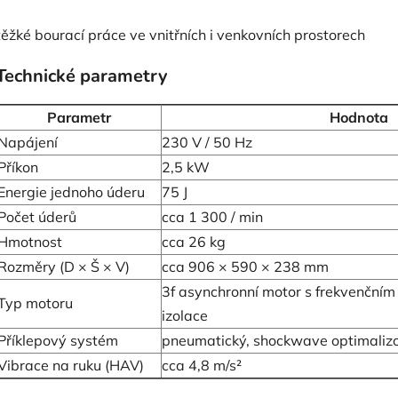
těžké bourací práce ve vnitřních i venkovních prostorech
Technické parametry
Parametr
Hodnota
Napájení
230 V / 50 Hz
Příkon
2,5 kW
Energie jednoho úderu
75 J
Počet úderů
cca 1 300 / min
Hmotnost
cca 26 kg
Rozměry (D × Š × V)
cca 906 × 590 × 238 mm
3f asynchronní motor s frekvenčním
Typ motoru
izolace
Příklepový systém
pneumatický, shockwave optimaliz
Vibrace na ruku (HAV)
cca 4,8 m/s²