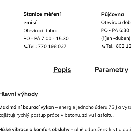
Stanice měření
Půjčovna
emisí
Otevírací dob
PO - PÁ 6:30 
Otevírací doba:
(říjen -duben)
PO - PÁ 7:00 - 15:30
📞Tel.: 602 1
📞Tel.: 770 198 037
Popis
Parametry
Hlavní výhody
Maximální bourací výkon
– energie jednoho úderu 75 J a vys
zajišťují rychlý postup práce v betonu, zdivu i asfaltu.
Nízké vibrace a komfort obsluhy
– plně odpružený kryt a op