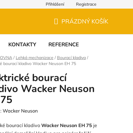
Přihlášení
Registrace
PRÁZDNÝ KOŠÍK
NÁKUPNÍ
KOŠÍK
KONTAKTY
REFERENCE
ČOVNA
/
Lehká mechanizace
/
Bourací kladiva
/
ké bourací kladivo Wacker Neuson EH 75
ktrické bourací
divo Wacker Neuson
 75
:
Wacker Neuson
cké bourací kladivo
Wacker Neuson EH 75
je