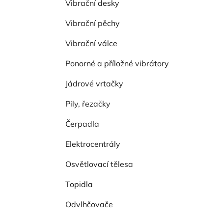
Vibrační desky
p
a
Vibrační pěchy
n
Vibrační válce
e
l
Ponorné a příložné vibrátory
Jádrové vrtačky
Pily, řezačky
Čerpadla
Elektrocentrály
Osvětlovací tělesa
Topidla
Odvlhčovače