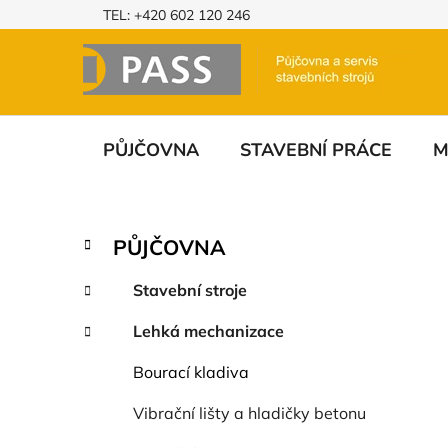
Přejít
TEL: +420 602 120 246
na
obsah
PŮJČOVNA
STAVEBNÍ PRÁCE
M
P
K
Přeskočit
PŮJČOVNA
a
o
kategorie
t
s
Stavební stroje
e
t
g
Lehká mechanizace
r
o
a
r
Bourací kladiva
i
n
e
n
Vibrační lišty a hladičky betonu
í