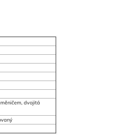
 měničem, dvojitá
ovaný