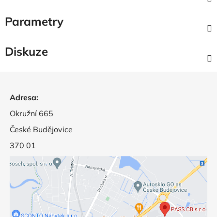
Parametry
Diskuze
Z
á
Adresa:
p
a
Okružní 665
t
České Budějovice
í
370 01