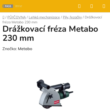
Přejít
Hledat
NÁKUP
na
KOŠÍK
obsah
Domů
/
PŮJČOVNA
/
Lehká mechanizace
/
Pily, řezačky
/
Drážkovací
fréza Metabo 230 mm
Drážkovací fréza Metabo
230 mm
Značka:
Metabo